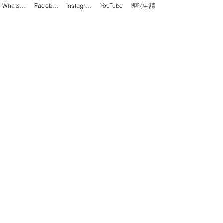
WhatsApp
Facebook
Instagram
YouTube
即時申請
​聯絡地址
荔枝角大南西街1018號東方國際
大廈506室 (B1出口)
星期一至五 9:30AM 至 6:00PM