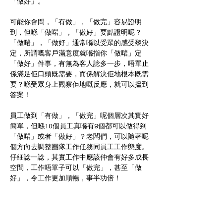
「做好」。
可能你會問，「有做」，「做完」容易證明
到，但喺「
做啱
」，「做好」要點證明呢？
「
做啱
」，「做好」通常喺以受眾的感受黎決
定，所謂嘅客戶滿意度就喺指你「
做啱
」定
「做好」件事，有無為客人諗多一步，唔單止
係滿足佢口頭既需要，而係解決佢地根本既需
要？喺受眾身上觀察佢地嘅反應，就可以搵到
答案！
員工做到「
有做
」
，
「
做完
」呢個層次其實好
簡單，但喺10個員工真喺有9個都可以做得到
「
做啱
」
或者
「做好」？老闆們，可以隨著呢
個方向去調整團隊工作任務同員工工作態度。
仔細諗一諗，其實工作中應該仲會有好多成長
空間，工作唔單子可以「做完」，甚至「做
好」，令工作更加順暢，事半功倍！