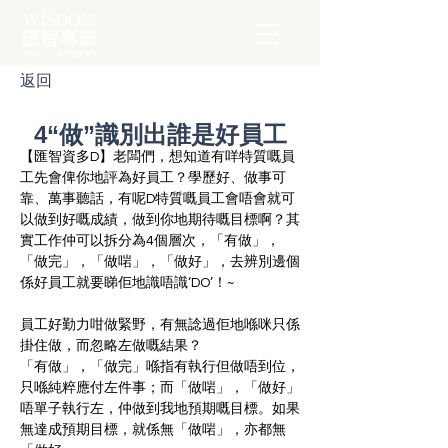
返回
4“做”識別出誰是好員工
【匯智資多D】老闆們，想知道有咩特質嘅員
工先會俾你地評為好員工？學歷好、做事可
靠、萬事聽話，有呢D特質嘅員工會唔會就可
以做到好嘅成績，做到你地期待嘅目標啊？其
實工作仲可以拆分為4個層次，
「
有做
」
，
「
做完
」
，
「
做啱
」
，
「做好」
，去辨別邊個
係好員工就要睇佢地識唔識‘DO’！~ 
員工好勤力咁做緊野，有無
諗過佢地
喺咪只係
掛住
做，而忽略左做嘅結果？
「
有做
」
，
「
做完
」喺指有執行但做唔到位，
只喺純粹應付左件事；而「
做啱
」，「做好」
唔單子執行左，仲做到我地預期嘅目標。如果
無達成預期目標，就係無「
做啱
」，亦都無