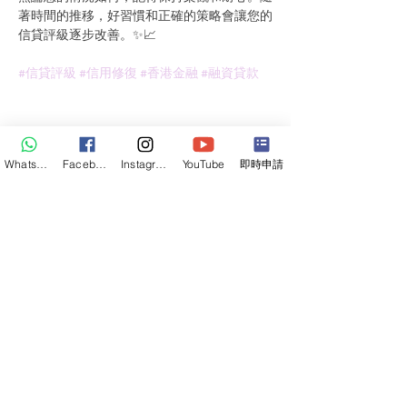
著時間的推移，好習慣和正確的策略會讓您的
信貸評級逐步改善。✨📈
#信貸評級
#信用修復
#香港金融
#融資貸款
​想了解更多知識
WhatsApp
Facebook
Instagram
YouTube
即時申請
立即簡單登記, 一對一免費咨詢
WhatsApp咨詢
關注我們