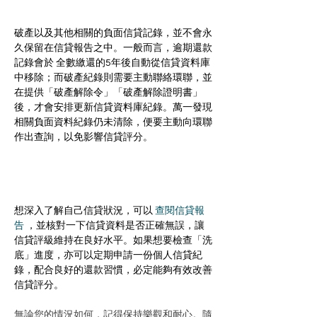
破產以及其他相關的負面信貸記錄，並不會永
久保留在信貸報告之中。一般而言，逾期還款
記錄會於 全數繳還的5年後自動從信貸資料庫
中移除；而破產紀錄則需要主動聯絡環聯，並
在提供「破產解除令」「破產解除證明書」
後，才會安排更新信貸資料庫紀錄。萬一發現
相關負面資料紀錄仍未清除，便要主動向環聯
作出查詢，以免影響信貸評分。
想深入了解自己信貸狀況，可以 
查閱信貸報
告 
，並核對一下信貸資料是否正確無誤，讓
信貸評級維持在良好水平。如果想要檢查「洗
底」進度，亦可以定期申請一份個人信貸紀
錄，配合良好的還款習慣，必定能夠有效改善
信貸評分。
無論您的情況如何，記得保持樂觀和耐心。隨