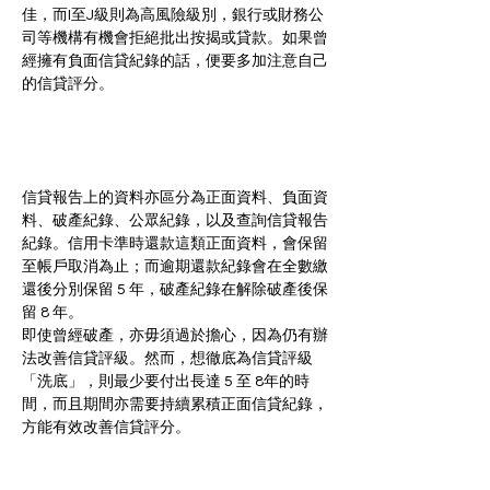
佳，而I至J級則為高風險級別，銀行或財務公
司等機構有機會拒絕批出按揭或貸款。如果曾
經擁有負面信貸紀錄的話，便要多加注意自己
的信貸評分。
信貸報告上的資料亦區分為正面資料、負面資
料、破產紀錄、公眾紀錄，以及查詢信貸報告
紀錄。信用卡準時還款這類正面資料，會保留
至帳戶取消為止；而逾期還款紀錄會在全數繳
還後分別保留 5 年，破產紀錄在解除破產後保
留 8 年。
即使曾經破產，亦毋須過於擔心，因為仍有辦
法改善信貸評級。然而，想徹底為信貸評級
「洗底」，則最少要付出長達 5 至 8年的時
間，而且期間亦需要持續累積正面信貸紀錄，
方能有效改善信貸評分。