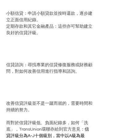
小額信貸：申請小額貸款並按時還款，逐步建
立正面信用紀錄。
定期存款和其它金融產品：這些亦可幫助建立
良好的信貸評級。
信貸諮詢：尋找專業的信貸修復服務或財務顧
問，對如何改善信用進行指導和諮詢。
改善信貸評級並不是一蹴而就的，需要時間和
持續的努力。
而對於信貸評級低、負面紀錄多，如何「洗
底」，TransUnion環聯亦給到官方意見：
信
貸評級分為A-J十個級別，當中以A級為最