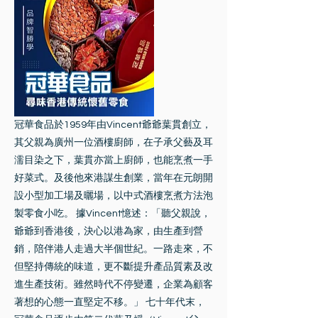
冠華食品於1959年由Vincent爺爺葉貫創立，
其父親為廣州一位酒樓廚師，在子承父藝及耳
濡目染之下，葉貫亦當上廚師，也能烹煮一手
好菜式。及後他來港謀生創業，當年在元朗開
設小型加工場及曬場，以中式酒樓烹煮方法泡
製零食小吃。 據Vincent憶述：「聽父親說，
爺爺到香港後，決心以港為家，由生產到營
銷，陪伴港人走過大半個世紀。一路走來，不
但堅持傳統的味道，更不斷提升產品質素及改
進生產技術。雖然時代不停變遷，企業為顧客
著想的心態一直堅定不移。」 七十年代末，