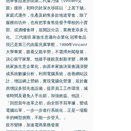
冠華食品逐步由第二代葉乃煖（Vincent父
親）接班，初時仍於深水埗區以「上居下舖」
家庭式運作，生產及銷售多款地道零食，除了
服務街坊外，也有把零食售批發予學校的小賣
部、或酒樓食肆，並開設分店，業務更添多元
化。 三代接班 家族生意邁向企業化 冠華食品
現已是第三代由葉兆廣掌舵，1999年Vincent
大學畢業，眼看父親辛勞，不選擇外闖發展，
決心留守家業。他接手後銳意創新求變，將傳
統家族生意企業化，由原本家族決策會議演變
成系統數據分析，利用電腦系統，改善網站設
計，增設網上營銷，實現電腦化營運，並於廠
房增設多部先進設備，提昇員工工作環境，減
省時間及避免人手出錯，加強效益。他說：
「回想當年改革之初，由全部手寫單據，變成
電腦出單，一步一步進行系統化，正是一場艱
辛的轉型挑戰，不能一步登天。」
疫市變陣，加速電商業務發展