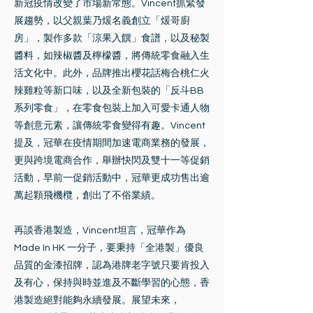
新冠疫情改變了市場新常態。Vincent抓緊發
展趨勢，以父親葉乃煖名義創立「煖哥廚
房」，製作多款「涼果入饌」食譜，以及秘製
醬料，如辣椒醬及檸檬醬，將傳統零食融入生
活文化中。此外，品牌推出櫻花話梅合桃仁火
辣雞粒等新口味，以及全新包裝的「反斗BB
系列零食」，在零食包裝上加入可愛卡通人物
等創意元素，讓傳統零食變得有趣。Vincent
提及，冠華在疫情期間加速電商業務的發展，
更與跨境電商合作，舉辦快閃及雙十一等促銷
活動，早前一促銷活動中，冠華更成功售出逾
萬起顆飛機欖，創出了不俗業績。
再談香港製造，Vincent坦言，冠華作為
Made In HK 一分子，要秉持「全港製」優良
品質的金漆招牌，認為港牌老字號只要肯投入
及有心，保持與時並進及不斷學習的心態，香
港製造絕對能夠永續發展。展望未來，