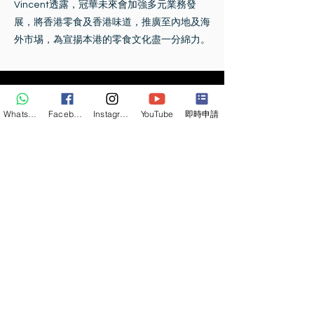
Vincent透露，冠華未來會加強多元業務發
展，將香港零食及香港味道，推廣至內地及海
外市埸，為宣揚本港的零食文化盡一分綿力。
WhatsApp
Facebook
Instagram
YouTube
即時申請
關注我們
聯絡熱綫
6732 5437
​聯絡地址