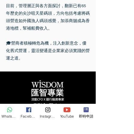
目前，管理層正與各方面探討，翻新已有65
年歷史的尖沙咀天星碼頭，方向包括考慮將碼
頭營造如外國漁人碼頭感覺，加添商舖成為香
港地標，幫補船費收入。
🎓營商者積極轉危為機，注入創新意念，優
化舊式營運，靈活變通是企業家必須實踐的營
運之道。
關注我們
WhatsApp
Facebook
Instagram
YouTube
即時申請