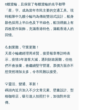
8艘渡輪，且保留了每艘渡輪的名字都帶
「星」字。成為當年市民主要的交通工具。現
時船隊中九艘小輪均為傳統雙頭式設計，船身
顏色採用上半白色及下半綠色，船頂煙囪上有
四枚星作裝飾，充滿香港特色，滿載香港人的
回憶。
💪創業難，守業更難！
天星小輪總經理周卓賢，接受報章專訪時表
示，疫情3年遊客大減，遇到財政困難，但他
們不會放棄，會繼續堅守營運。票價方面亦不
想突然增加太多，令市民難以接受。
💡靈活、變通、革新！
碼頭內近月加入不少文青元素、壁畫設計、型
格咖啡店，吸引遊人拍照打卡，加強對外宣
傳。