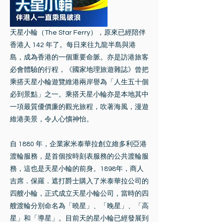
天星小輪（The Star Ferry），原來已經陪伴
香港人 142 年了。每日來往九龍半島與港
島，成為香港的一個重要命脈。亦是訪港旅客
必會體驗的行程，《國家地理旅遊雜誌》曾把
乘搭天星小輪遊覽維港兩岸譽為「人生五十個
必到景點」之一。乘搭天星小輪亦是本地其中
一項最質優價廉的觀光旅程，吹著海風，漫遊
維港美景，令人心懭神怡。
自 1880 年，企業家米泰華拉創立維多利亞港
渡輪服務，是首個按時刻表服務的公共渡輪服
務，這也是天星小輪的前身。1898年，商人
吉席．保羅．遮打爵士購入了米泰華拉公司的
四艘小輪，正式成立天星小輪公司，當時的四
艘渡輪分別命名為「曉星」、「晚星」、「高
星」和「導星」。目前天的星小輪已經發展到