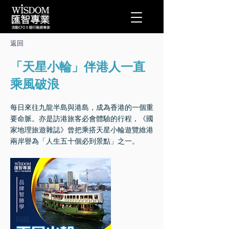
返回
「天星小輪」伴港人一直
乘風破浪
每日來往九龍半島與港島，成為香港的一個重
要命脈。亦是訪港旅客必會體驗的行程，《國
家地理旅遊雜誌》曾把乘搭天星小輪遊覽維港
兩岸譽為「人生五十個必到景點」之一。