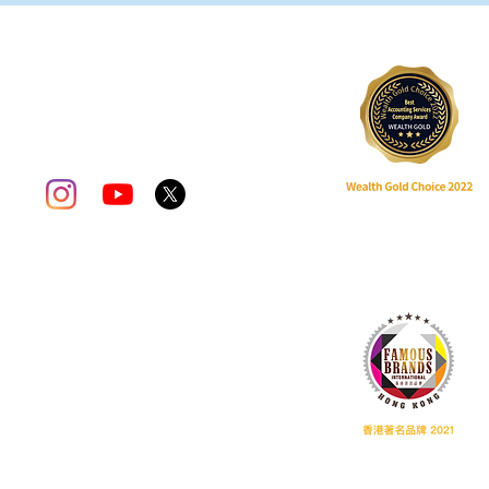
關注我們
際大廈506室 (B1出口)
0PM