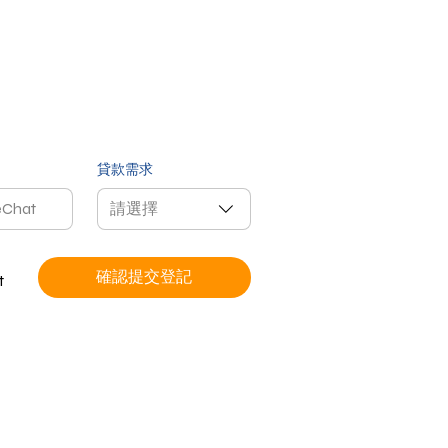
貸款需求
希望WhatsApp (選填)
希望微信 (選填)
請選擇
確認提交登記
t