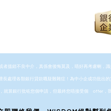
請或者搵錯不良中介，真係會後悔莫及，唔好再考慮喇，識
團隊，擅長處理各類銀行貸款嘅疑難雜症！為中小企成功批出的
，就算銀行批咗您個申請，但最終您唔接受個 offer，