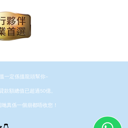
搵一定係搵龍頭幫你~
貸款額總值已超過50億。
我哋真係一個崩都唔收您！