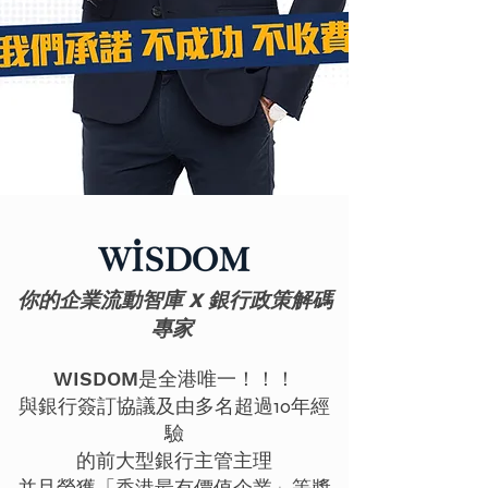
你的企業流動智庫 X 銀行政策解碼
專家
WISDOM是全港唯一！！！
與銀行簽訂協議及由多名超過10年經
驗
的前大型銀行主管主理