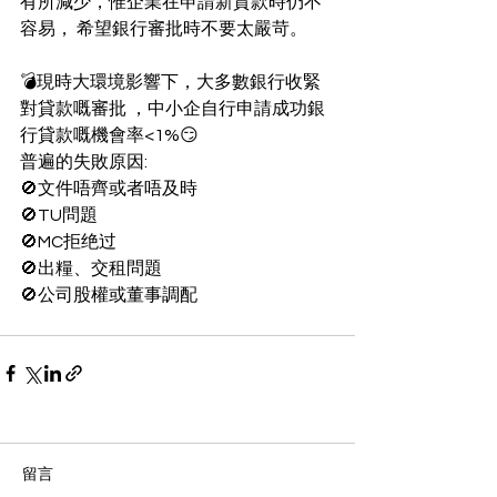
有所減少，惟企業在申請新貸款時仍不
容易， 希望銀行審批時不要太嚴苛。  
💣現時大環境影響下，大多數銀行收緊
對貸款嘅審批 ，中小企自行申請成功銀
行貸款嘅機會率<1%😏
普遍的失敗原因:
🚫文件唔齊或者唔及時
🚫TU問題
🚫MC拒绝过
🚫出糧、交租問題
🚫公司股權或董事調配
留言