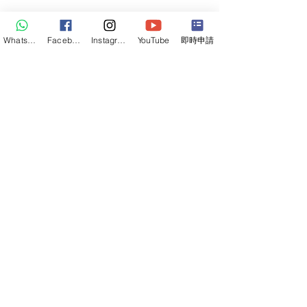
聯絡熱綫
6732 5437
WhatsApp
Facebook
Instagram
YouTube
即時申請
​聯絡地址
荔枝角大南西街1018號東方國際
大廈506室 (B1出口)
星期一至五 9:30AM 至 6:00PM