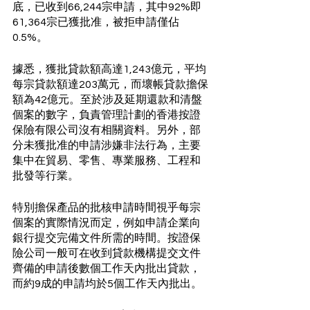
底，已收到66,244宗申請，其中92%即
61,364宗已獲批准，被拒申請僅佔
0.5%。
據悉，獲批貸款額高達1,243億元，平均
每宗貸款額達203萬元，而壞帳貸款擔保
額為42億元。至於涉及延期還款和清盤
個案的數字，負責管理計劃的香港按證
保險有限公司沒有相關資料。另外，部
分未獲批准的申請涉嫌非法行為，主要
集中在貿易、零售、專業服務、工程和
批發等行業。
特別擔保產品的批核申請時間視乎每宗
個案的實際情況而定，例如申請企業向
銀行提交完備文件所需的時間。按證保
險公司一般可在收到貸款機構提交文件
齊備的申請後數個工作天內批出貸款，
而約9成的申請均於5個工作天內批出。